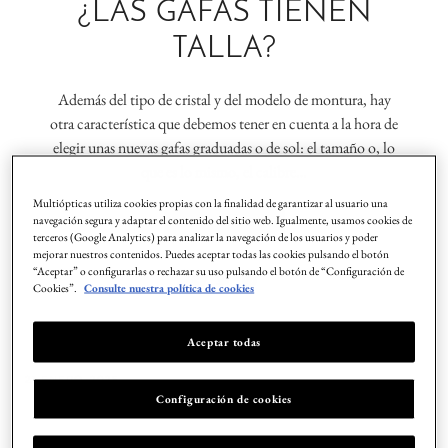
¿LAS GAFAS TIENEN
TALLA?
Además del tipo de cristal y del modelo de montura, hay
otra característica que debemos tener en cuenta a la hora de
elegir unas nuevas gafas graduadas o de sol: el tamaño o, lo
que es lo mismo, el calibre…
Multiópticas utiliza cookies propias con la finalidad de garantizar al usuario una
navegación segura y adaptar el contenido del sitio web. Igualmente, usamos cookies de
LEER MAS
terceros (Google Analytics) para analizar la navegación de los usuarios y poder
mejorar nuestros contenidos. Puedes aceptar todas las cookies pulsando el botón
“Aceptar” o configurarlas o rechazar su uso pulsando el botón de “Configuración de
Cookies”.
Consulte nuestra política de cookies
Aceptar todas
21 ENERO, 2025
Configuración de cookies