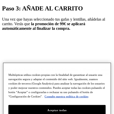
Paso 3: AÑADE AL CARRITO
Una vez que hayas seleccionado tus gafas y lentillas, añádelas al
carrito. Verás que
la promoción de 99€ se aplicará
automáticamente al finalizar la compra.
Este otoño hazte con tu
pack combilentillas
y llévate
tus gafas
mó graduadas con antirreflejante + lentillas diarias silicona por
Multiópticas utiliza cookies propias con la finalidad de garantizar al usuario una
solo 99€
navegación segura y adaptar el contenido del sitio web. Igualmente, usamos
cookies de terceros (Google Analytics) para analizar la navegación de los usuarios
y poder mejorar nuestros contenidos. Puedes aceptar todas las cookies pulsando el
botón “Aceptar” o configurarlas o rechazar su uso pulsando el botón de
“Configuración de Cookies”.
Consulte nuestra política de cookies
Comprar online
GAFAS
y
LENTILLAS
Aceptar todas