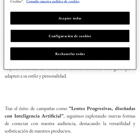
Cookies”.
Consulte nuestra política de cookies
MULTIPLATAFORMA Y CON
PRESENCIA EN TODOS LOS MEDIOS
Aceptar todas
Lanzamos esta campaña el 1 de abril en toda nuestra red de ópticas y
Configuración de cookies
tendrá presencia en televisión, radio, prensa y canales digitales,
asegurando un impacto máximo en nuestro público objetivo. Nos
dirigimos tanto a los primeros présbitas que comienzan a necesitar
Rechazarlas todas
lentes progresivas como a un público más amplio, que no solo busca
mejorar su calidad de visión, sino también encontrar unas gafas que se
adapten a su estilo y personalidad.
Tras el éxito de campañas como
“Lentes Progresivas, diseñadas
con Inteligencia Artificial”
, seguimos explorando nuevas formas
de conectar con nuestra audiencia, destacando la versatilidad y
sofisticación de nuestros productos.