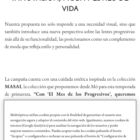
VIDA
Nuestra propuesta no solo responde a una necesidad visual, sino que
también introduce una nueva perspectiva sobre las lentes progresivas:
más allá de su funcionalidad, las posicionamos como un complemento
de moda que refleja estilo y personalidad.
La campaña cuenta con una cuidada estética inspirada en la colección
MASAI
, la colección que proponemos desde Mó para esta temporada
de primavera.
“Con ‘El Mes de los Progresivos’, queremos
redefinir la forma en que se perciben las lentes progresivas.
Nuestra apuesta es clara: unir innovación, moda y
Multiópticas utiliza cookies propias con la finalidad de garantizar al usuario una
accesibilidad en un producto que responde tanto a una
navegación segura y adaptar el contenido del sitio web. Igualmente, usamos cookies de
necesidad como a una aspiración”
, señala Álvaro Fiestas, Director
terceros (Google Analytics) para analizar la navegación de los usuarios y poder
de Marketing y Comunicación de Multiópticas.
mejorar nuestros contenidos. Puedes aceptar todas las cookies pulsando el botón
“Aceptar” o configurarlas o rechazar su uso pulsando el botón de “Configuración de