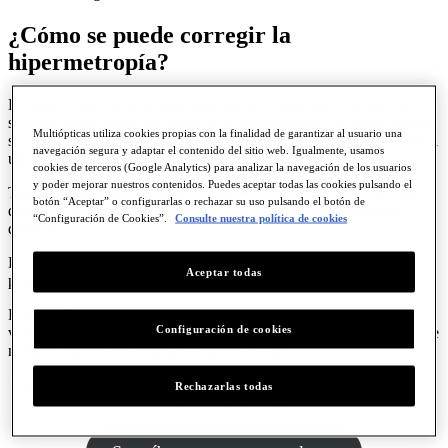
¿Cómo se puede corregir la
hipermetropía?
Lo importante que debemos saber de tener hipermetropía es que hay
solución a esta alteración visual y se puede corregir en cualquiera de
Multiópticas utiliza cookies propias con la finalidad de garantizar al usuario una
sus grados y dioptrías. Las opciones más recomendadas pasan por el
navegación segura y adaptar el contenido del sitio web. Igualmente, usamos
uso de gafas con lentes específicas o lentes de contacto.
cookies de terceros (Google Analytics) para analizar la navegación de los usuarios
y poder mejorar nuestros contenidos. Puedes aceptar todas las cookies pulsando el
También existe otro método más invasivo capaz de combatir este
botón “Aceptar” o configurarlas o rechazar su uso pulsando el botón de
defecto visual, la cirugía refractiva que permite una corrección
“Configuración de Cookies”.
Consulte nuestra política de cookies
definitiva.
La elección de un tipo de método u otro dependerá del propio
Aceptar todas
paciente y del asesoramiento profesional.
En
Multiópticas
estamos especializados en esta alteración de la
Configuración de cookies
visión. Si crees que puedes tener hipermetropía, acércate a alguna de
nuestras ópticas y juntos saldremos de dudas.
Visita
nuestra web
y suscríbete a nuestra
newsletter
para recibir las
Rechazarlas todas
últimas noticias de nuestros productos y ofertas.