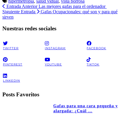
hipermetropia
,
salud vidual
,
vista borrosa
Entrada Anterior
Las mejores gafas para el ordenador
Siguiente Entrada
Gafas Ocupacionales: qué son y para qué
sirven
Nuestras redes sociales
TWITTER
INSTAGRAM
FACEBOOK
PINTEREST
YOUTUBE
TIKTOK
LINKEDIN
Posts Favoritos
Gafas para una cara pequeña y
alargada: ¿Cuál …