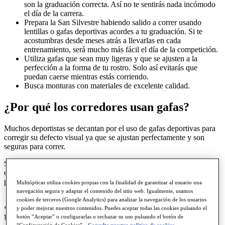
son la graduación correcta. Así no te sentirás nada incómodo
el día de la carrera.
Prepara la San Silvestre habiendo salido a correr usando
lentillas o gafas deportivas acordes a tu graduación. Si te
acostumbras desde meses atrás a llevarlas en cada
entrenamiento, será mucho más fácil el día de la competición.
Utiliza gafas que sean muy ligeras y que se ajusten a la
perfección a la forma de tu rostro. Solo así evitarás que
puedan caerse mientras estás corriendo.
Busca monturas con materiales de excelente calidad.
¿Por qué los corredores usan gafas?
Muchos deportistas se decantan por el uso de gafas deportivas para
corregir su defecto visual ya que se ajustan perfectamente y son
seguras para correr.
Sin embargo, las lentillas proporcionan una visión excelente y una
comodidad extra, ya que se ajustan perfectamente al ojo y son
perfectas para practicar deportes.
Multiópticas utiliza cookies propias con la finalidad de garantizar al usuario una
navegación segura y adaptar el contenido del sitio web. Igualmente, usamos
cookies de terceros (Google Analytics) para analizar la navegación de los usuarios
¿Qué pasa si salgo a correr de noche y
y poder mejorar nuestros contenidos. Puedes aceptar todas las cookies pulsando el
tengo problemas de visión?
botón “Aceptar” o configurarlas o rechazar su uso pulsando el botón de
“Configuración de Cookies”.
Consulte nuestra política de cookies