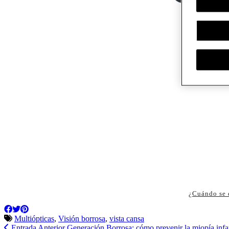
Te po
¿Cuándo se 
Multiópticas
,
Visión borrosa
,
vista cansa
Entrada Anterior
Generación Borrosa: cómo prevenir la miopía infan