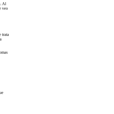
. Al
e veo
 trata
a
tomas
que