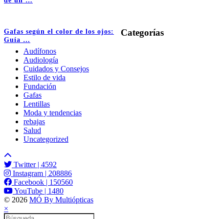
de un …
Categorías
Gafas según el color de los ojos:
Guía …
Audífonos
Audiología
Cuidados y Consejos
Estilo de vida
Fundación
Gafas
Lentillas
Moda y tendencias
rebajas
Salud
Uncategorized
Twitter
| 4592
Instagram
| 208886
Facebook
| 150560
YouTube
| 1480
© 2026
MÓ By Multiópticas
×