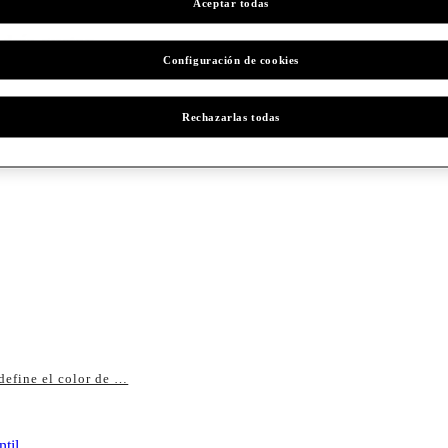
Aceptar todas
dría gustar
Configuración de cookies
Rechazarlas todas
define el color de …
til