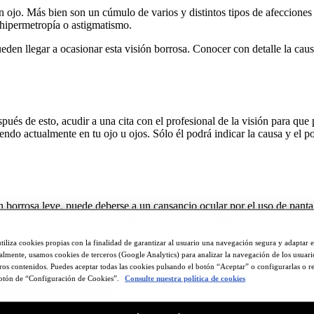
n ojo. Más bien son un cúmulo de varios y distintos tipos de afecciones 
 hipermetropía o astigmatismo.
ueden llegar a ocasionar esta visión borrosa. Conocer con detalle la cau
ués de esto, acudir a una cita con el profesional de la visión para que
endo actualmente en tu ojo u ojos. Sólo él podrá indicar la causa y el po
ión borrosa leve, puede deberse a un cansancio ocular por el uso de panta
egar a corregirse se puede llegar a padecer
baja visión
.
ento de acudir al especialista.
utiliza cookies propias con la finalidad de garantizar al usuario una navegación segura y adaptar 
ualmente, usamos cookies de terceros (Google Analytics) para analizar la navegación de los usuar
ara recibir las últimas noticias de nuestros productos y ofertas.
ros contenidos. Puedes aceptar todas las cookies pulsando el botón “Aceptar” o configurarlas o r
botón de “Configuración de Cookies”.
Consulte nuestra política de cookies
 nuestra newsletter