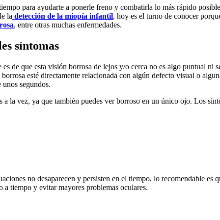
tiempo para ayudarte a ponerle freno y combatirla lo más rápido posible
e la
detección de la miopía infantil
, hoy es el turno de conocer porqu
ros
a
, entre otras muchas enfermedades.
les síntomas
 es de que esta visión borrosa de lejos y/o cerca no es algo puntual ni se
ón borrosa esté directamente relacionada con algún defecto visual o algun
e unos segundos.
os a la vez, ya que también puedes ver borroso en un único ojo. Los sín
ituaciones no desaparecen y persisten en el tiempo, lo recomendable es 
rlo a tiempo y evitar mayores problemas oculares.