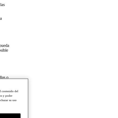
las
sa
 pueda
sible
llas o
el contenido del
ios y poder
echazar su uso