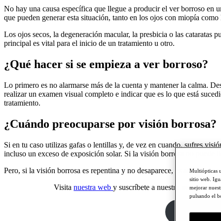
No hay una causa específica que llegue a producir el ver borroso en u
que pueden generar esta situación, tanto en los ojos con miopía como
Los ojos secos, la degeneración macular, la presbicia o las cataratas p
principal es vital para el inicio de un tratamiento u otro.
¿Qué hacer si se empieza a ver borroso?
Lo primero es no alarmarse más de la cuenta y mantener la calma. Desp
realizar un examen visual completo e indicar que es lo que está sucedi
tratamiento.
¿Cuándo preocuparse por visión borrosa?
Si en tu caso utilizas gafas o lentillas y, de vez en cuando, sufres vis
incluso un exceso de exposición solar. Si la visión borrosa no puede ll
Pero, si la visión borrosa es repentina y no desaparece, es aquí el mom
Multiópticas 
sitio web. Ig
Visita
nuestra web
y suscríbete a nuestra
newsletter
p
mejorar nuest
pulsando el 
Suscríbete a